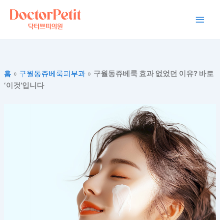
콘
Main
텐
Men
츠
로
건
너
홈
»
구월동쥬베룩피부과
»
구월동쥬베룩 효과 없었던 이유? 바로
뛰
‘이것’입니다
기