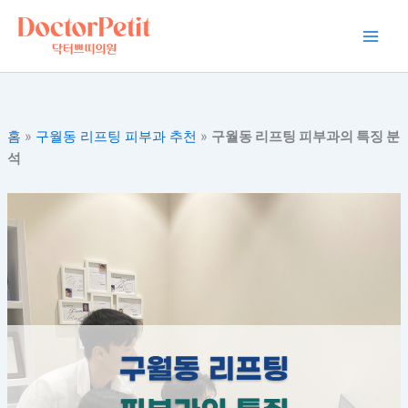
콘
Main
텐
Men
츠
로
건
너
홈
»
구월동 리프팅 피부과 추천
»
구월동 리프팅 피부과의 특징 분
뛰
석
기