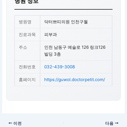
병원 정보
병원명
닥터쁘띠의원 인천구월
진료과목
피부과
주소
인천 남동구 예술로 126 링크126
빌딩 3층
전화번호
032-439-3008
홈페이지
https://guwol.doctorpetit.com/
이전
다음