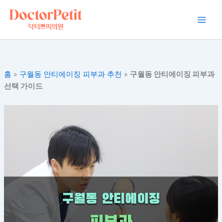
콘
Main
텐
Men
츠
로
건
너
홈
»
구월동 안티에이징 피부과 추천
»
구월동 안티에이징 피부과
뛰
선택 가이드
기