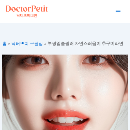
콘
Main
텐
Men
츠
로
건
너
홈
»
닥터쁘띠 구월점
»
부평입술필러 자연스러움이 추구미라면
뛰
기