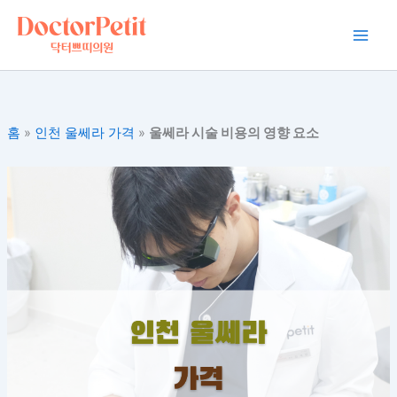
콘
Main
텐
Men
츠
로
건
너
홈
»
인천 울쎄라 가격
»
울쎄라 시술 비용의 영향 요소
뛰
기