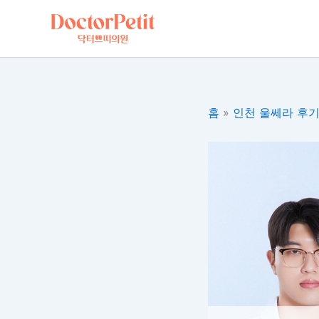
콘
텐
츠
로
건
너
홈
»
인천 울쎄라 후기
뛰
기