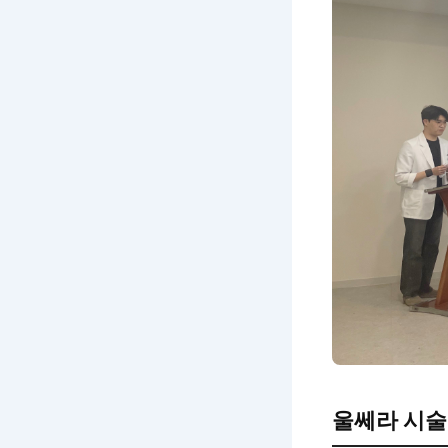
울쎄라 시술