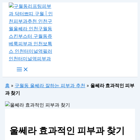
Main
콘
Menu
텐
츠
로
건
너
뛰
기
홈
»
구월동 울쎄라 잘하는 피부과 추천
»
울쎄라 효과적인 피부
과 찾기
울쎄라 효과적인 피부과 찾기