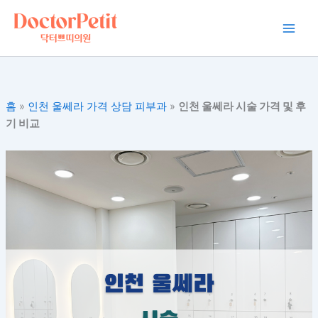
콘
Main
텐
Men
츠
로
건
너
홈
»
인천 울쎄라 가격 상담 피부과
»
인천 울쎄라 시술 가격 및 후
뛰
기 비교
기