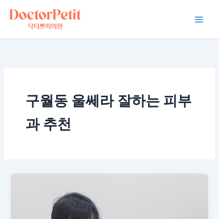
콘
Main
텐
Men
츠
로
건
너
뛰
기
구월동 울쎄라 잘하는 피부
과 추천