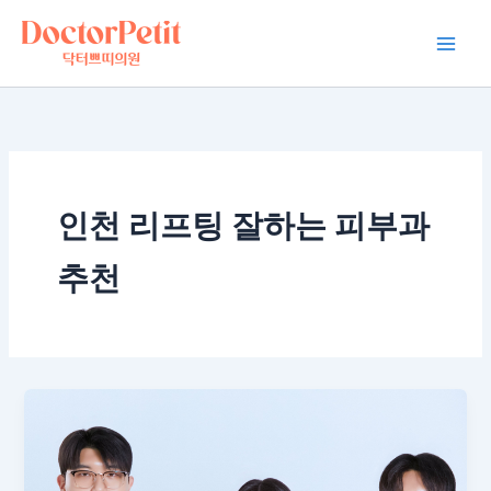
콘
Main
텐
Men
츠
로
건
너
뛰
기
인천 리프팅 잘하는 피부과
추천