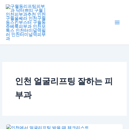
콘
Main
텐
Men
츠
로
건
너
뛰
기
인천 얼굴리프팅 잘하는 피
부과